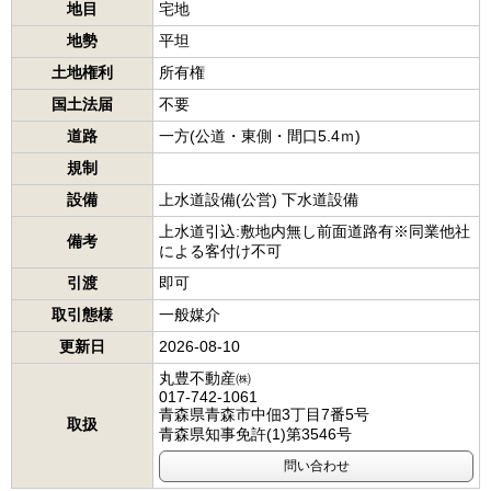
地目
宅地
地勢
平坦
土地権利
所有権
国土法届
不要
道路
一方(公道・東側・間口5.4ｍ)
規制
設備
上水道設備(公営) 下水道設備
上水道引込:敷地内無し前面道路有※同業他社
備考
による客付け不可
引渡
即可
取引態様
一般媒介
更新日
2026-08-10
丸豊不動産㈱
017-742-1061
青森県青森市中佃3丁目7番5号
取扱
青森県知事免許(1)第3546号
問い合わせ