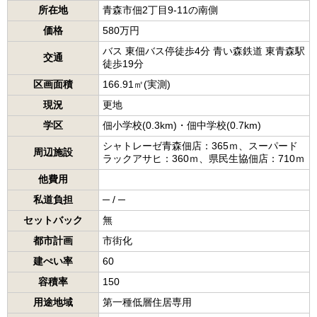
所在地
青森市佃2丁目9-11の南側
価格
580万円
バス 東佃バス停徒歩4分 青い森鉄道 東青森駅
交通
徒歩19分
区画面積
166.91㎡(実測)
現況
更地
学区
佃小学校(0.3km)・佃中学校(0.7km)
シャトレーゼ青森佃店：365ｍ、スーパード
周辺施設
ラックアサヒ：360ｍ、県民生協佃店：710ｍ
他費用
私道負担
─ / ─
セットバック
無
都市計画
市街化
建ぺい率
60
容積率
150
用途地域
第一種低層住居専用