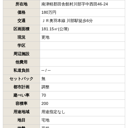
所在地
南津軽郡田舎館村川部字中西田46-24
価格
180万円
交通
ＪＲ奥羽本線 川部駅徒歩6分
区画面積
181.15㎡(公簿)
現況
更地
学区
周辺施設
他費用
私道負担
─ / ─
セットバック
無
都市計画
調整
建ぺい率
70
容積率
200
用途地域
用途指定なし
地目
宅地