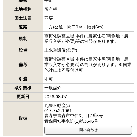
地勢
平坦
土地権利
所有権
国土法届
不要
道路
一方(公道・間口9ｍ・幅員6ｍ)
市街化調整区域:本件は農家住宅(耕作地・農
規制
業収入等が必要)等の制限があります。
設備
上水道設備(公営)
市街化調整区域:本件は農家住宅(耕作地・農
備考
業収入等が必要)等の制限があります。※同業
他社による客付け可
引渡
即可
取引態様
一般媒介
更新日
2026-08-07
丸豊不動産㈱
017-742-1061
青森県青森市中佃3丁目7番5号
取扱
青森県知事免許(1)第3546号
問い合わせ